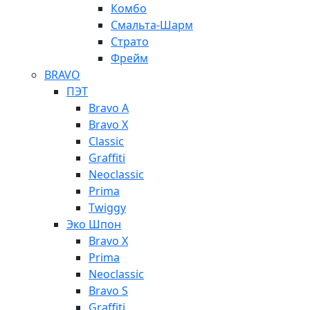
Комбо
Смальта-Шарм
Страто
Фрейм
BRAVO
ПЭТ
Bravo A
Bravo X
Classic
Graffiti
Neoclassic
Prima
Twiggy
Эко Шпон
Bravo X
Prima
Neoclassic
Bravo S
Graffiti