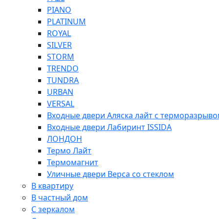
PIANO
PLATINUM
ROYAL
SILVER
STORM
TRENDO
TUNDRA
URBAN
VERSAL
Входные двери Аляска лайт с терморазрыв
Входные двери Лабиринт ISSIDA
ЛОНДОН
Термо Лайт
Термомагнит
Уличные двери Верса со стеклом
В квартиру
В частный дом
С зеркалом