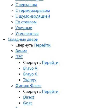
С зеркалом
С терморазрывом
С шумоизоляцией
Со стеклом
Уличные
Утепленные
Складные двери
Свернуть
Перейти
Винил
ПЭТ
Свернуть
Перейти
Bravo A
Bravo X
Twiggy
Финиш Флекс
Свернуть
Перейти
Direct
Gost