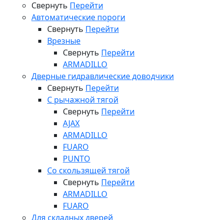
Свернуть
Перейти
Автоматические пороги
Свернуть
Перейти
Врезные
Свернуть
Перейти
ARMADILLO
Дверные гидравлические доводчики
Свернуть
Перейти
С рычажной тягой
Свернуть
Перейти
AJAX
ARMADILLO
FUARO
PUNTO
Со скользящей тягой
Свернуть
Перейти
ARMADILLO
FUARO
Для складных дверей