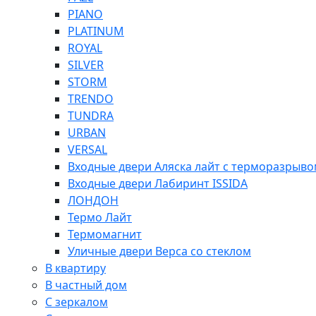
PIANO
PLATINUM
ROYAL
SILVER
STORM
TRENDO
TUNDRA
URBAN
VERSAL
Входные двери Аляска лайт с терморазрыв
Входные двери Лабиринт ISSIDA
ЛОНДОН
Термо Лайт
Термомагнит
Уличные двери Верса со стеклом
В квартиру
В частный дом
С зеркалом