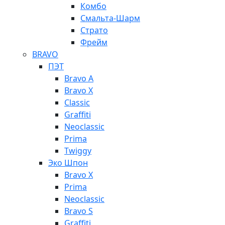
Комбо
Смальта-Шарм
Страто
Фрейм
BRAVO
ПЭТ
Bravo A
Bravo X
Classic
Graffiti
Neoclassic
Prima
Twiggy
Эко Шпон
Bravo X
Prima
Neoclassic
Bravo S
Graffiti