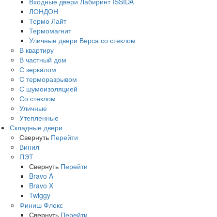
Входные двери Лабиринт ISSIDA
ЛОНДОН
Термо Лайт
Термомагнит
Уличные двери Верса со стеклом
В квартиру
В частный дом
С зеркалом
С терморазрывом
С шумоизоляцией
Со стеклом
Уличные
Утепленные
Складные двери
Свернуть
Перейти
Винил
ПЭТ
Свернуть
Перейти
Bravo A
Bravo X
Twiggy
Финиш Флекс
Свернуть
Перейти