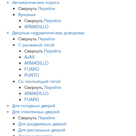
Автоматические пороги
Свернуть
Перейти
Врезные
Свернуть
Перейти
ARMADILLO
Дверные гидравлические доводчики
Свернуть
Перейти
С рычажной тягой
Свернуть
Перейти
AJAX
ARMADILLO
FUARO
PUNTO
Со скользящей тягой
Свернуть
Перейти
ARMADILLO
FUARO
Для складных дверей
Для стеклянных дверей
Свернуть
Перейти
Для раздвижных дверей
Для распашных дверей
Замки и защелки