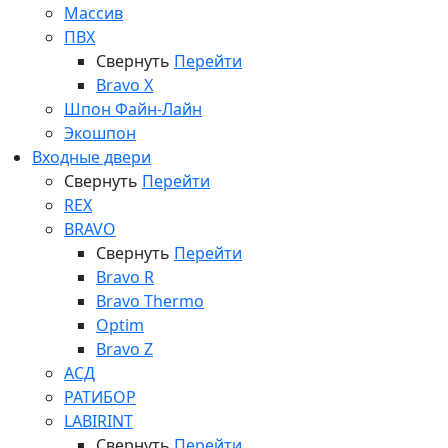
Массив
ПВХ
Свернуть
Перейти
Bravo X
Шпон Файн-Лайн
Экошпон
Входные двери
Свернуть
Перейти
REX
BRAVO
Свернуть
Перейти
Bravo R
Bravo Thermo
Optim
Bravo Z
АСД
РАТИБОР
LABIRINT
Свернуть
Перейти