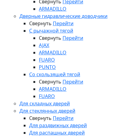
Свернуть
Перейти
ARMADILLO
Дверные гидравлические доводчики
Свернуть
Перейти
С рычажной тягой
Свернуть
Перейти
AJAX
ARMADILLO
FUARO
PUNTO
Со скользящей тягой
Свернуть
Перейти
ARMADILLO
FUARO
Для складных дверей
Для стеклянных дверей
Свернуть
Перейти
Для раздвижных дверей
Для распашных дверей