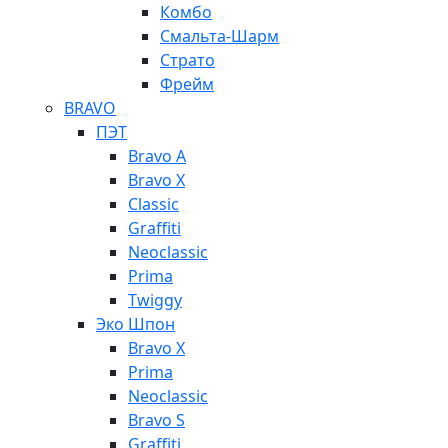
Комбо
Смальта-Шарм
Страто
Фрейм
BRAVO
ПЭТ
Bravo A
Bravo X
Classic
Graffiti
Neoclassic
Prima
Twiggy
Эко Шпон
Bravo X
Prima
Neoclassic
Bravo S
Graffiti