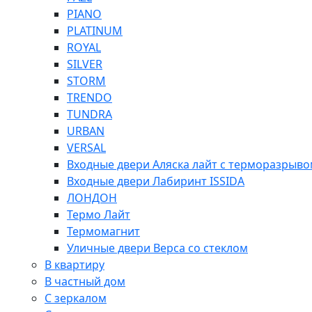
PIANO
PLATINUM
ROYAL
SILVER
STORM
TRENDO
TUNDRA
URBAN
VERSAL
Входные двери Аляска лайт с терморазрыв
Входные двери Лабиринт ISSIDA
ЛОНДОН
Термо Лайт
Термомагнит
Уличные двери Верса со стеклом
В квартиру
В частный дом
С зеркалом