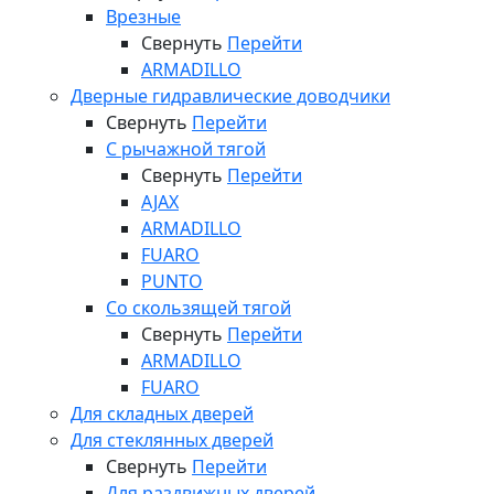
Врезные
Свернуть
Перейти
ARMADILLO
Дверные гидравлические доводчики
Свернуть
Перейти
С рычажной тягой
Свернуть
Перейти
AJAX
ARMADILLO
FUARO
PUNTO
Со скользящей тягой
Свернуть
Перейти
ARMADILLO
FUARO
Для складных дверей
Для стеклянных дверей
Свернуть
Перейти
Для раздвижных дверей