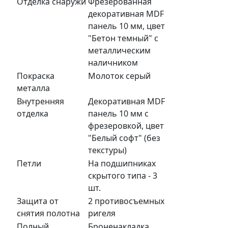
Отделка снаружи
Фрезерованная
декоративная MDF
панель 10 мм, цвет
"Бетон темный" с
металлическим
наличником
Покраска
Молоток серый
металла
Внутренняя
Декоративная MDF
отделка
панель 10 мм с
фрезеровкой, цвет
"Белый софт" (без
текстуры)
Петли
На подшипниках
скрытого типа - 3
шт.
Защита от
2 противосъемных
снятия полотна
ригеля
Полный
Броненакладка