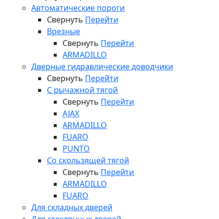
Автоматические пороги
Свернуть
Перейти
Врезные
Свернуть
Перейти
ARMADILLO
Дверные гидравлические доводчики
Свернуть
Перейти
С рычажной тягой
Свернуть
Перейти
AJAX
ARMADILLO
FUARO
PUNTO
Со скользящей тягой
Свернуть
Перейти
ARMADILLO
FUARO
Для складных дверей