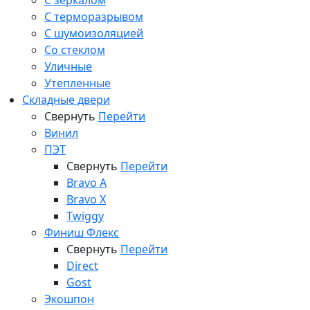
С зеркалом
С терморазрывом
С шумоизоляцией
Со стеклом
Уличные
Утепленные
Складные двери
Свернуть
Перейти
Винил
ПЭТ
Свернуть
Перейти
Bravo A
Bravo X
Twiggy
Финиш Флекс
Свернуть
Перейти
Direct
Gost
Экошпон