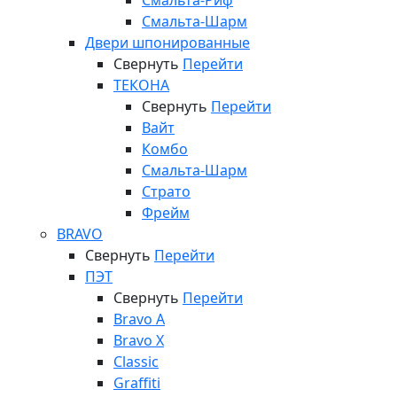
Смальта-Риф
Смальта-Шарм
Двери шпонированные
Свернуть
Перейти
ТЕКОНА
Свернуть
Перейти
Вайт
Комбо
Смальта-Шарм
Страто
Фрейм
BRAVO
Свернуть
Перейти
ПЭТ
Свернуть
Перейти
Bravo A
Bravo X
Classic
Graffiti