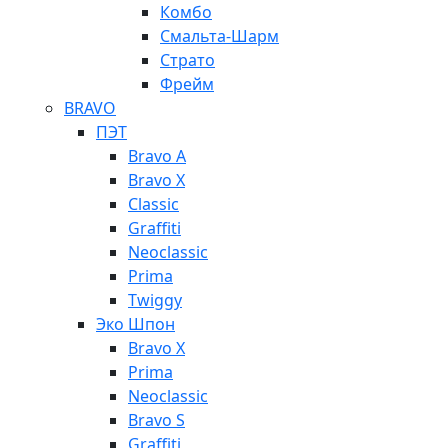
Комбо
Смальта-Шарм
Страто
Фрейм
BRAVO
ПЭТ
Bravo A
Bravo X
Classic
Graffiti
Neoclassic
Prima
Twiggy
Эко Шпон
Bravo X
Prima
Neoclassic
Bravo S
Graffiti