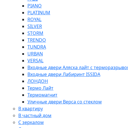
PIANO
PLATINUM
ROYAL
SILVER
STORM
TRENDO
TUNDRA
URBAN
VERSAL
Входные двери Аляска лайт с терморазрыв
Входные двери Лабиринт ISSIDA
ЛОНДОН
Термо Лайт
Термомагнит
Уличные двери Верса со стеклом
В квартиру
В частный дом
С зеркалом