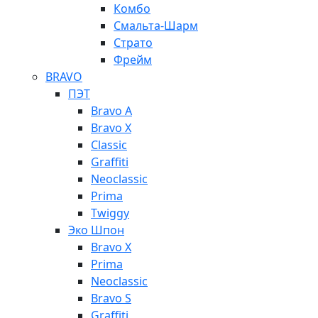
Комбо
Смальта-Шарм
Страто
Фрейм
BRAVO
ПЭТ
Bravo A
Bravo X
Classic
Graffiti
Neoclassic
Prima
Twiggy
Эко Шпон
Bravo X
Prima
Neoclassic
Bravo S
Graffiti