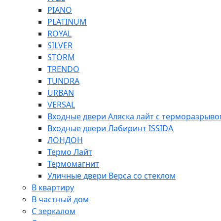
PIANO
PLATINUM
ROYAL
SILVER
STORM
TRENDO
TUNDRA
URBAN
VERSAL
Входные двери Аляска лайт с терморазрыв
Входные двери Лабиринт ISSIDA
ЛОНДОН
Термо Лайт
Термомагнит
Уличные двери Верса со стеклом
В квартиру
В частный дом
С зеркалом