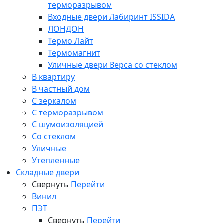
терморазрывом
Входные двери Лабиринт ISSIDA
ЛОНДОН
Термо Лайт
Термомагнит
Уличные двери Верса со стеклом
В квартиру
В частный дом
С зеркалом
С терморазрывом
С шумоизоляцией
Со стеклом
Уличные
Утепленные
Складные двери
Свернуть
Перейти
Винил
ПЭТ
Свернуть
Перейти