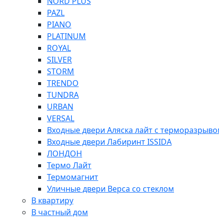
NORD PLUS
PAZL
PIANO
PLATINUM
ROYAL
SILVER
STORM
TRENDO
TUNDRA
URBAN
VERSAL
Входные двери Аляска лайт с терморазрыв
Входные двери Лабиринт ISSIDA
ЛОНДОН
Термо Лайт
Термомагнит
Уличные двери Верса со стеклом
В квартиру
В частный дом