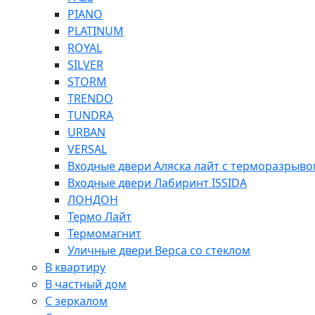
PIANO
PLATINUM
ROYAL
SILVER
STORM
TRENDO
TUNDRA
URBAN
VERSAL
Входные двери Аляска лайт с терморазрыв
Входные двери Лабиринт ISSIDA
ЛОНДОН
Термо Лайт
Термомагнит
Уличные двери Верса со стеклом
В квартиру
В частный дом
С зеркалом