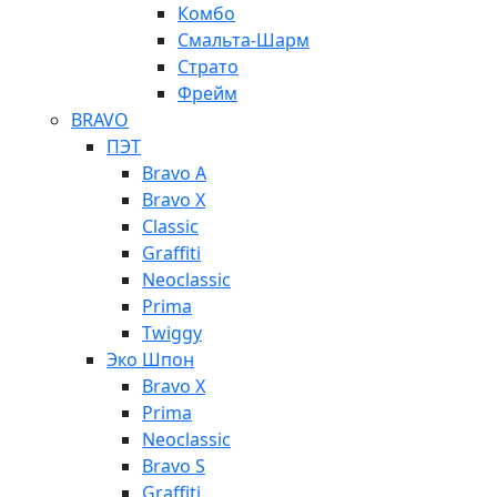
Комбо
Смальта-Шарм
Страто
Фрейм
BRAVO
ПЭТ
Bravo A
Bravo X
Classic
Graffiti
Neoclassic
Prima
Twiggy
Эко Шпон
Bravo X
Prima
Neoclassic
Bravo S
Graffiti