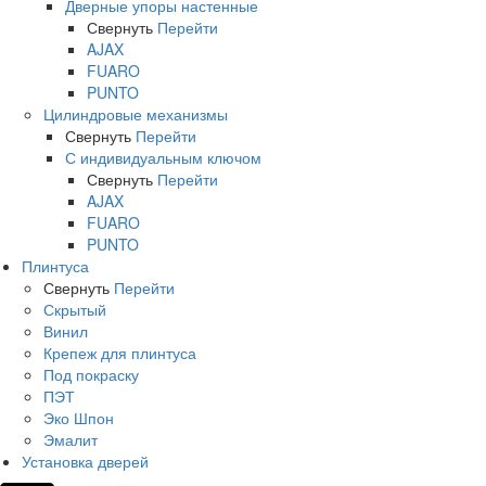
Дверные упоры настенные
Свернуть
Перейти
AJAX
FUARO
PUNTO
Цилиндровые механизмы
Свернуть
Перейти
С индивидуальным ключом
Свернуть
Перейти
AJAX
FUARO
PUNTO
Плинтуса
Свернуть
Перейти
Скрытый
Винил
Крепеж для плинтуса
Под покраску
ПЭТ
Эко Шпон
Эмалит
Установка дверей