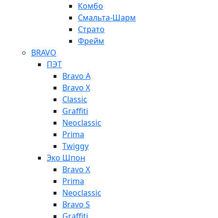
Комбо
Смальта-Шарм
Страто
Фрейм
BRAVO
ПЭТ
Bravo A
Bravo X
Classic
Graffiti
Neoclassic
Prima
Twiggy
Эко Шпон
Bravo X
Prima
Neoclassic
Bravo S
Graffiti