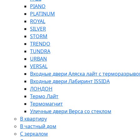
PIANO
PLATINUM
ROYAL
SILVER
STORM
TRENDO
TUNDRA
URBAN
VERSAL
Входные двери Аляска лайт с терморазрыв
Входные двери Лабиринт ISSIDA
ЛОНДОН
Термо Лайт
Термомагнит
Уличные двери Верса со стеклом
В квартиру
В частный дом
С зеркалом